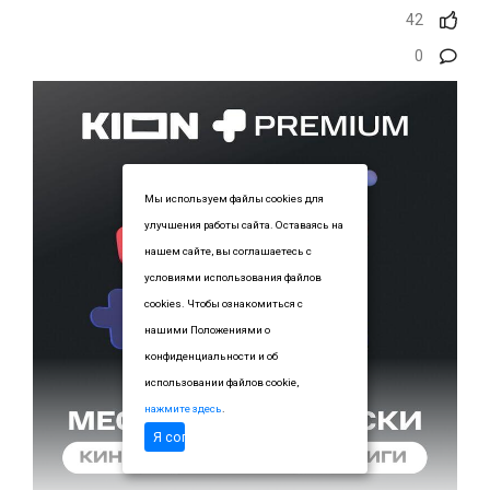
42
0
Мы используем файлы cookies для
улучшения работы сайта. Оставаясь на
нашем сайте, вы соглашаетесь с
условиями использования файлов
cookies. Чтобы ознакомиться с
нашими Положениями о
конфиденциальности и об
использовании файлов cookie,
нажмите здесь
.
Я согласен