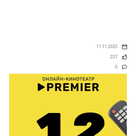
11.11.2025
237
0