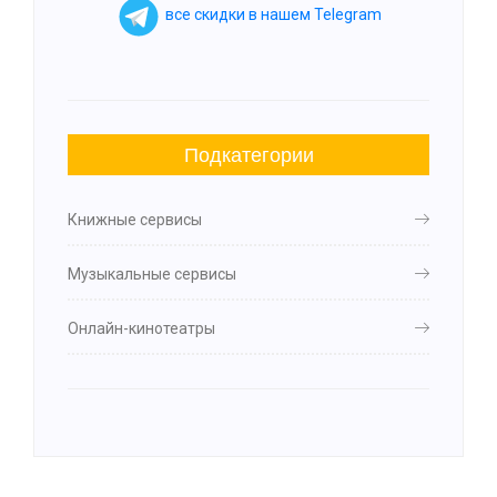
все скидки в нашем Telegram
Подкатегории
Книжные сервисы
Музыкальные сервисы
Онлайн-кинотеатры