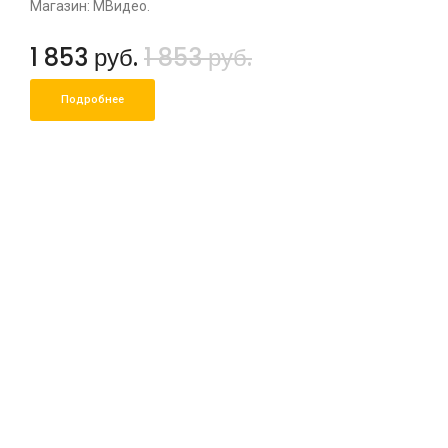
Магазин: МВидео.
1 853 руб.
1 853 руб.
Подробнее