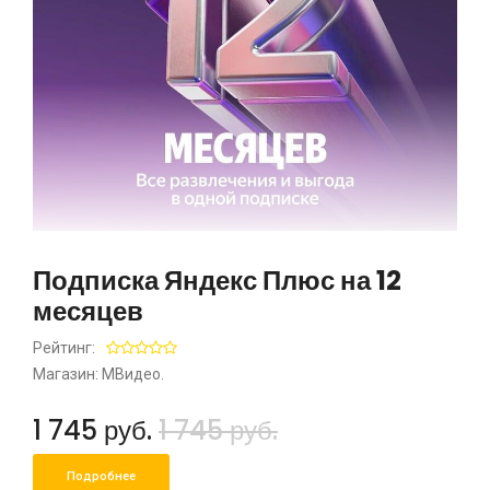
Подписка Яндекс Плюс на 12
месяцев
Рейтинг:
Магазин: МВидео.
1 745 руб.
1 745 руб.
Подробнее