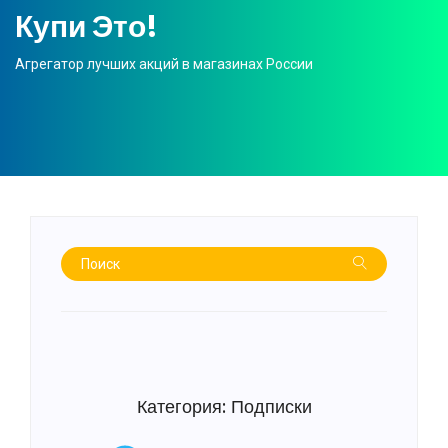
Купи Это!
Агрегатор лучших акций в магазинах России
Категория: Подписки