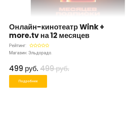
Онлайн-кинотеатр Wink +
more.tv на 12 месяцев
Рейтинг:
Магазин: Эльдорадо.
499 руб.
499 руб.
Подробнее