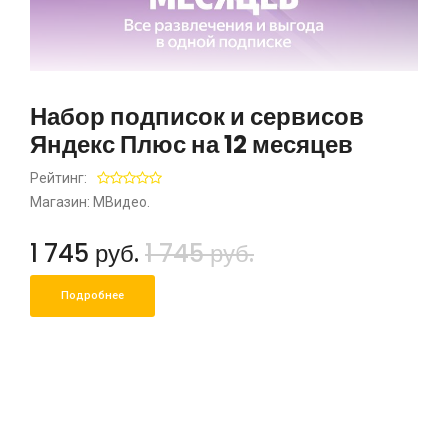
Набор подписок и сервисов
Яндекс Плюс на 12 месяцев
Рейтинг:
Магазин: МВидео.
1 745 руб.
1 745 руб.
Подробнее