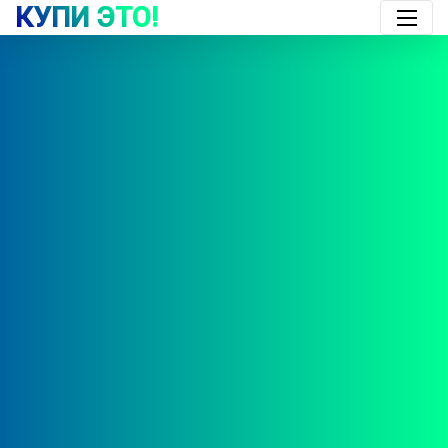
КУПИ ЭТО!