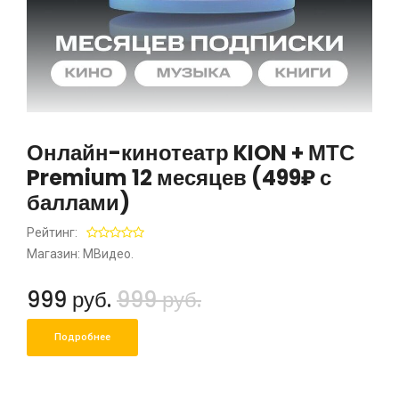
Онлайн-кинотеатр KION + МТС
Premium 12 месяцев (499₽ с
баллами)
Рейтинг:
Магазин: МВидео.
999 руб.
999 руб.
Подробнее