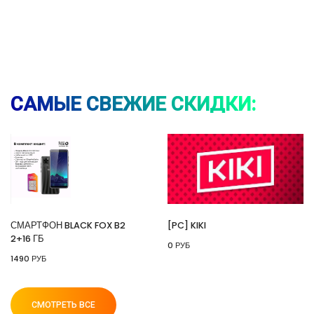
⚡ [PC] Kiki
🔥 0 руб. |
КУПИТЬ
САМЫЕ СВЕЖИЕ СКИДКИ:
⚡ 55" Телевизор Digma DM-LED55UQB31 QLED,
4K Ultra HD, черный, СМАРТ ТВ, Google TV
🔥 26990 руб. |
КУПИТЬ
СМАРТФОН BLACK FOX B2
[PC] KIKI
2+16 ГБ
0 РУБ
⚡ [PC] Cursedland
1490 РУБ
🔥 0 руб. |
КУПИТЬ
СМОТРЕТЬ ВСЕ