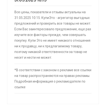
⚡ Скидка до 25% при оплате платежной
системой Пэй (макс. скидка 4320₽,
Все цены, показатели и отзывы актуальны на
индивидуально, возможно сработает не у
31.05.2025 10:15. КупиЭто - агрегатор выгодных
всех)
предложений и проверить все товары не может.
🔥 0 руб. |
КУПИТЬ
Если Вас заинтересовало предложение, еще раз
изучите все факторы прежде, чем совершать
покупку. Купи Это не имеет никакого отношения
⚡ Игровая приставка Sony PlayStation 5 PS5
ни к продавцу, ни к предлагаемому товару,
Slim цифровая версия (цена с ozon-картой,
поэтому никакой ответственности за товар не
из-за рубежа)
несет и нести не может.
🔥 35521 руб. |
КУПИТЬ
*В соответствии с законом о рекламе все ссылки
на товар распространяются на правах рекламы.
Подробная информация о рекламодателе по
⚡ Смартфон black fox b2 2+16 Гб
ссылке
🔥 1490 руб. |
КУПИТЬ