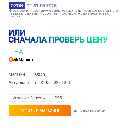
OZON
ОТ 31.05.2025
*В соотвествии с законом о рекламе ссылка на товар распространяется
на правах рекламы. Подробная информация о рекламодателе по
ссылке
ИЛИ
СНАЧАЛА ПРОВЕРЬ ЦЕНУ
НА
Магазин:
Ozon
Актуально:
на 31.05.2025 10:15
⚡ Скидка до 25% при оплате платежной
системой Пэй (макс. скидка 4320₽,
Игровые Консоли
PS5
индивидуально, возможно сработает не у
всех)
КУПИТЬ В МАГАЗИНЕ
на правах рекламы*
🔥 0 руб. |
КУПИТЬ