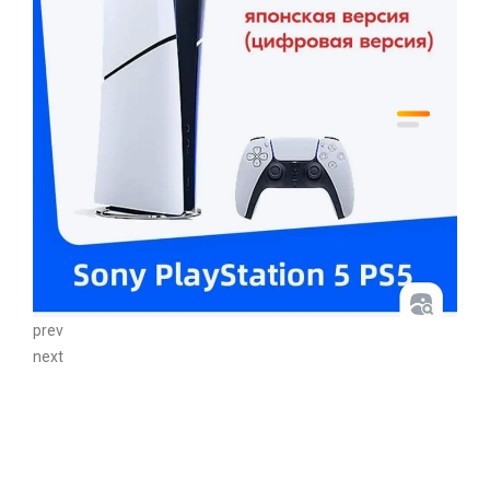
prev
next