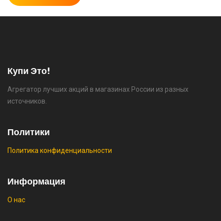
⚡ Двуспальная кровать buyson 200х160 со
скидкой + возврат 25% трат , если оплачивать
картой Сбербанка
🔥 16190 руб. |
КУПИТЬ
Купи Это!
Агрегатор лучших акций в магазинах России из разных
⚡ Скидка до 25% при оплате платежной
источников.
системой Пэй (макс. скидка 4320₽,
индивидуально, возможно сработает не у
всех)
Политики
🔥 0 руб. |
КУПИТЬ
Политика конфиденциальности
Информация
О нас