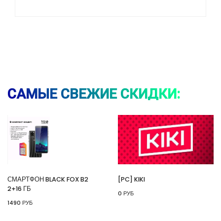
⚡ Смартфон black fox b2 2+16 Гб
🔥 1490 руб. |
КУПИТЬ
САМЫЕ СВЕЖИЕ СКИДКИ:
⚡ [PC] Kiki
🔥 0 руб. |
КУПИТЬ
СМАРТФОН BLACK FOX B2
[PC] KIKI
2+16 ГБ
0 РУБ
⚡ 55" Телевизор Digma DM-LED55UQB31 QLED,
1490 РУБ
4K Ultra HD, черный, СМАРТ ТВ, Google TV
🔥 26990 руб. |
КУПИТЬ