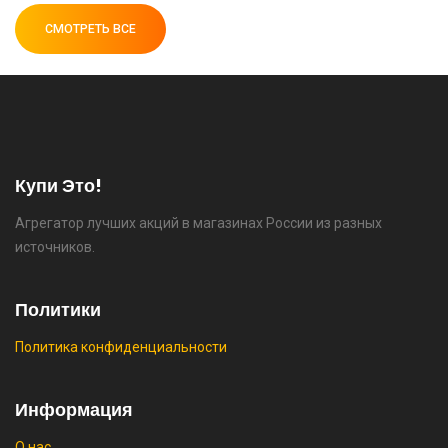
СМОТРЕТЬ ВСЕ
⚡ Двуспальная кровать buyson 200х160 со
скидкой + возврат 25% трат , если оплачивать
картой Сбербанка
🔥 16190 руб. |
КУПИТЬ
Купи Это!
Агрегатор лучших акций в магазинах России из разных
⚡ Скидка до 25% при оплате платежной
источников.
системой Пэй (макс. скидка 4320₽,
индивидуально, возможно сработает не у
всех)
Политики
🔥 0 руб. |
КУПИТЬ
Политика конфиденциальности
Информация
О нас