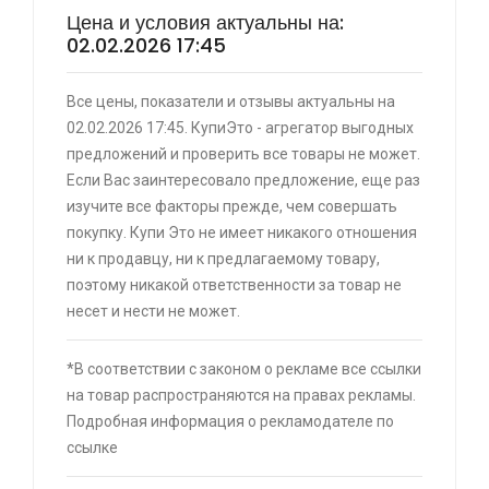
Цена и условия актуальны на:
02.02.2026 17:45
⚡ Двуспальная кровать buyson 200х160 со
Все цены, показатели и отзывы актуальны на
скидкой + возврат 25% трат , если оплачивать
02.02.2026 17:45. КупиЭто - агрегатор выгодных
картой Сбербанка
предложений и проверить все товары не может.
🔥 16190 руб. |
КУПИТЬ
Если Вас заинтересовало предложение, еще раз
изучите все факторы прежде, чем совершать
⚡ Скидка до 25% при оплате платежной
покупку. Купи Это не имеет никакого отношения
системой Пэй (макс. скидка 4320₽,
ни к продавцу, ни к предлагаемому товару,
индивидуально, возможно сработает не у
поэтому никакой ответственности за товар не
всех)
несет и нести не может.
🔥 0 руб. |
КУПИТЬ
*В соответствии с законом о рекламе все ссылки
на товар распространяются на правах рекламы.
Подробная информация о рекламодателе по
⚡ [PC] Cursedland
ссылке
🔥 0 руб. |
КУПИТЬ