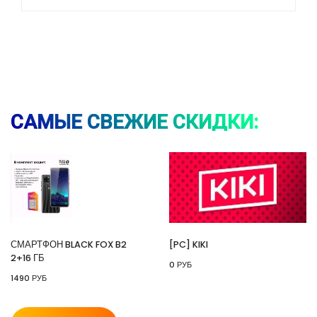
⚡ Смартфон black fox b2 2+16 Гб
🔥 1490 руб. |
КУПИТЬ
САМЫЕ СВЕЖИЕ СКИДКИ:
⚡ [PC] Kiki
🔥 0 руб. |
КУПИТЬ
СМАРТФОН BLACK FOX B2
[PC] KIKI
2+16 ГБ
0 РУБ
1490 РУБ
⚡ 55" Телевизор Digma DM-LED55UQB31 QLED,
4K Ultra HD, черный, СМАРТ ТВ, Google TV
🔥 26990 руб. |
КУПИТЬ