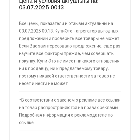
Цена и условия актуальны на:
03.07.2025 00:13
⚡ Двуспальная кровать buyson 200х160 со
Все цены, показатели и отзывы актуальны на
скидкой + возврат 25% трат , если оплачивать
03.07.2025 00:13. КупиЭто - агрегатор выгодных
картой Сбербанка
предложений и проверить все товары не может.
🔥 16190 руб. |
КУПИТЬ
Если Вас заинтересовало предложение, еще раз
изучите все факторы прежде, чем совершать
покупку. Купи Это не имеет никакого отношения
⚡ Скидка до 25% при оплате платежной
ни к продавцу, ни к предлагаемому товару,
системой Пэй (макс. скидка 4320₽,
поэтому никакой ответственности за товар не
индивидуально, возможно сработает не у
несет и нести не может.
всех)
🔥 0 руб. |
КУПИТЬ
*В соответствии с законом о рекламе все ссылки
на товар распространяются на правах рекламы.
Подробная информация о рекламодателе по
⚡ Оперативная память Teamgroup Team
ссылке
Group DDR5 32GB (2x16GB)
🔥 8591 руб. |
КУПИТЬ