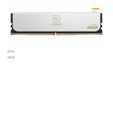
prev
next