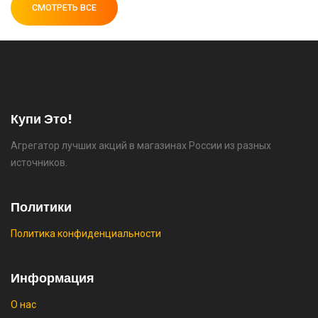
СМОТРЕТЬ ВСЕ
⚡ [PC] Cursedland
🔥 0 руб. |
КУПИТЬ
Купи Это!
Агрегатор лучших акций в магазинах России из разных
источников.
⚡ Двуспальная кровать buyson 200х160 со
скидкой + возврат 25% трат , если оплачивать
картой Сбербанка
Политики
🔥 16190 руб. |
КУПИТЬ
Политика конфиденциальности
⚡ Скидка до 25% при оплате платежной
Информация
системой Пэй (макс. скидка 4320₽,
индивидуально, возможно сработает не у
О нас