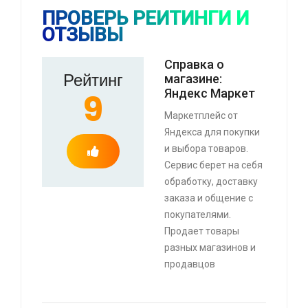
ПРОВЕРЬ РЕЙТИНГИ И
ОТЗЫВЫ
⚡ Скидка до 25% при оплате платежной
системой Пэй (макс. скидка 4320₽,
Справка о
индивидуально, возможно сработает не у
Рейтинг
магазине:
всех)
Яндекс Маркет
9
🔥 0 руб. |
КУПИТЬ
Маркетплейс от
Яндекса для покупки
и выбора товаров.
⚡ Оперативная память Teamgroup Team
Сервис берет на себя
Group DDR5 32GB (2x16GB)
обработку, доставку
🔥 8591 руб. |
КУПИТЬ
заказа и общение с
покупателями.
Продает товары
разных магазинов и
⚡ Смартфон black fox b2 2+16 Гб
продавцов
🔥 1490 руб. |
КУПИТЬ