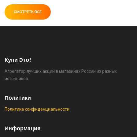
🔥 26990 руб. |
КУПИТЬ
СМОТРЕТЬ ВСЕ
⚡ [PC] Cursedland
🔥 0 руб. |
КУПИТЬ
Купи Это!
Агрегатор лучших акций в магазинах России из разных
⚡ Двуспальная кровать buyson 200х160 со
источников.
скидкой + возврат 25% трат , если оплачивать
картой Сбербанка
Политики
🔥 16190 руб. |
КУПИТЬ
Политика конфиденциальности
⚡ Скидка до 25% при оплате платежной
системой Пэй (макс. скидка 4320₽,
Информация
индивидуально, возможно сработает не у