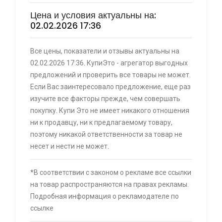
Цена и условия актуальны на:
02.02.2026 17:36
⚡ Двуспальная кровать buyson 200х160 со
Все цены, показатели и отзывы актуальны на
скидкой + возврат 25% трат , если оплачивать
02.02.2026 17:36. КупиЭто - агрегатор выгодных
картой Сбербанка
предложений и проверить все товары не может.
🔥 16190 руб. |
КУПИТЬ
Если Вас заинтересовало предложение, еще раз
изучите все факторы прежде, чем совершать
⚡ Скидка до 25% при оплате платежной
покупку. Купи Это не имеет никакого отношения
системой Пэй (макс. скидка 4320₽,
ни к продавцу, ни к предлагаемому товару,
индивидуально, возможно сработает не у
поэтому никакой ответственности за товар не
всех)
несет и нести не может.
🔥 0 руб. |
КУПИТЬ
*В соответствии с законом о рекламе все ссылки
на товар распространяются на правах рекламы.
Подробная информация о рекламодателе по
⚡ Ашан купоны с 15 по 18 января (30 — 50%)
ссылке
🔥 0 руб. |
КУПИТЬ