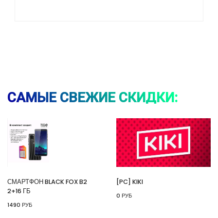
⚡ Смартфон black fox b2 2+16 Гб
🔥 1490 руб. |
КУПИТЬ
САМЫЕ СВЕЖИЕ СКИДКИ:
⚡ [PC] Kiki
🔥 0 руб. |
КУПИТЬ
СМАРТФОН BLACK FOX B2
[PC] KIKI
2+16 ГБ
0 РУБ
⚡ 55" Телевизор Digma DM-LED55UQB31 QLED,
1490 РУБ
4K Ultra HD, черный, СМАРТ ТВ, Google TV