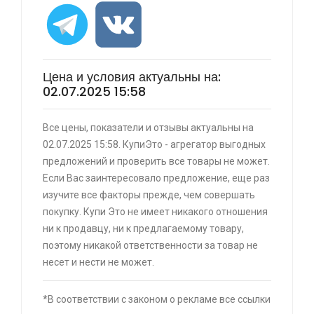
⚡ [PC] Cursedland
🔥 0 руб. |
КУПИТЬ
Цена и условия актуальны на:
02.07.2025 15:58
⚡ Двуспальная кровать buyson 200х160 со
Все цены, показатели и отзывы актуальны на
скидкой + возврат 25% трат , если оплачивать
02.07.2025 15:58. КупиЭто - агрегатор выгодных
картой Сбербанка
предложений и проверить все товары не может.
🔥 16190 руб. |
КУПИТЬ
Если Вас заинтересовало предложение, еще раз
изучите все факторы прежде, чем совершать
покупку. Купи Это не имеет никакого отношения
⚡ Скидка до 25% при оплате платежной
ни к продавцу, ни к предлагаемому товару,
системой Пэй (макс. скидка 4320₽,
поэтому никакой ответственности за товар не
индивидуально, возможно сработает не у
несет и нести не может.
всех)
🔥 0 руб. |
КУПИТЬ
*В соответствии с законом о рекламе все ссылки