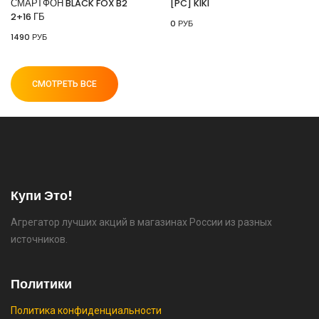
СМАРТФОН BLACK FOX B2
[PC] KIKI
2+16 ГБ
0 РУБ
⚡ 55" Телевизор Digma DM-LED55UQB31 QLED,
1490 РУБ
4K Ultra HD, черный, СМАРТ ТВ, Google TV
🔥 26990 руб. |
КУПИТЬ
СМОТРЕТЬ ВСЕ
⚡ [PC] Cursedland
🔥 0 руб. |
КУПИТЬ
Купи Это!
Агрегатор лучших акций в магазинах России из разных
⚡ Двуспальная кровать buyson 200х160 со
источников.
скидкой + возврат 25% трат , если оплачивать
картой Сбербанка
Политики
🔥 16190 руб. |
КУПИТЬ
Политика конфиденциальности