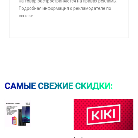
на товар распространяются на правах рекламы.
Подробная информация о рекламодателе по
⚡ Автомагнитола JBL Celebrity 100 (Bluetooth ,
ссылке
USB, AUX, SD-карта) с WB кошельком
🔥 2093 руб. |
КУПИТЬ
⚡ Смартфон black fox b2 2+16 Гб
🔥 1490 руб. |
КУПИТЬ
САМЫЕ СВЕЖИЕ СКИДКИ:
⚡ [PC] Kiki
🔥 0 руб. |
КУПИТЬ