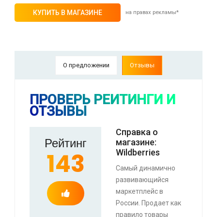
КУПИТЬ В МАГАЗИНЕ
на правах рекламы*
О предложении
Отзывы
⚡ Скидка до 25% при оплате платежной
системой Пэй (макс. скидка 4320₽,
индивидуально, возможно сработает не у
ПРОВЕРЬ РЕЙТИНГИ И
всех)
ОТЗЫВЫ
🔥 0 руб. |
КУПИТЬ
Справка о
Рейтинг
магазине:
Wildberries
143
⚡ Автомагнитола JBL Celebrity 100 (Bluetooth ,
USB, AUX, SD-карта) с WB кошельком
Самый динамично
🔥 2093 руб. |
КУПИТЬ
развивающийся
маркетплейс в
России. Продает как
правило товары