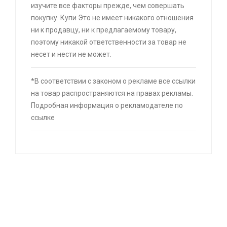
изучите все факторы прежде, чем совершать
⚡ Скидка до 25% при оплате платежной
покупку. Купи Это не имеет никакого отношения
системой Пэй (макс. скидка 4320₽,
ни к продавцу, ни к предлагаемому товару,
индивидуально, возможно сработает не у
поэтому никакой ответственности за товар не
всех)
несет и нести не может.
🔥 0 руб. |
КУПИТЬ
*В соответствии с законом о рекламе все ссылки
на товар распространяются на правах рекламы.
Подробная информация о рекламодателе по
⚡ Бахилы для ушей (с картой OZON, из-за
ссылке
рубежа)
🔥 90 руб. |
КУПИТЬ
⚡ Смартфон black fox b2 2+16 Гб
🔥 1490 руб. |
КУПИТЬ