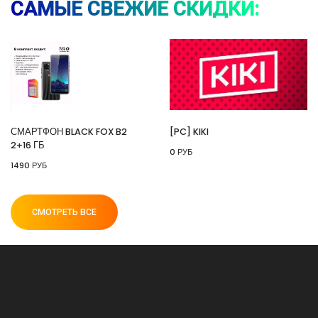
САМЫЕ СВЕЖИЕ СКИДКИ:
⚡ [PC] Kiki
🔥 0 руб. |
КУПИТЬ
СМАРТФОН BLACK FOX B2
[PC] KIKI
2+16 ГБ
0 РУБ
⚡ 55" Телевизор Digma DM-LED55UQB31 QLED,
1490 РУБ
4K Ultra HD, черный, СМАРТ ТВ, Google TV
🔥 26990 руб. |
КУПИТЬ
СМОТРЕТЬ ВСЕ
⚡ [PC] Cursedland
🔥 0 руб. |
КУПИТЬ