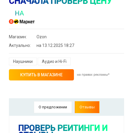
СНАЧАЛА ПРОВЕРЬ ЦЕНУ
НА
Магазин:
Ozon
Актуально:
на 13.12.2025 18:27
Наушники
Аудио и Hi-Fi
КУПИТЬ В МАГАЗИНЕ
на правах рекламы*
⚡ Скидка до 25% при оплате платежной
системой Пэй (макс. скидка 4320₽,
О предложении
Отзывы
индивидуально, возможно сработает не у
всех)
🔥 0 руб. |
КУПИТЬ
ПРОВЕРЬ РЕЙТИНГИ И