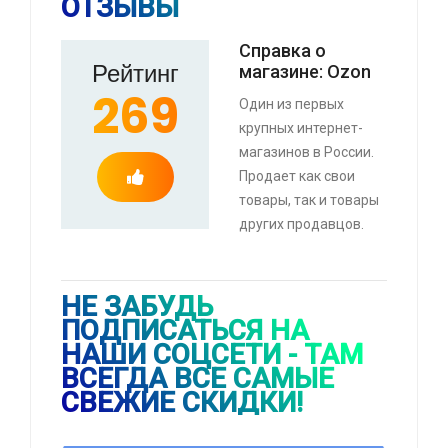
ОТЗЫВЫ
⚡ Бахилы для ушей (с картой OZON, из-за
Справка о
Рейтинг
рубежа)
магазине: Ozon
🔥 90 руб. |
КУПИТЬ
269
Один из первых
крупных интернет-
магазинов в России.
Продает как свои
товары, так и товары
⚡ Смартфон black fox b2 2+16 Гб
других продавцов.
🔥 1490 руб. |
КУПИТЬ
НЕ ЗАБУДЬ
ПОДПИСАТЬСЯ НА
НАШИ СОЦСЕТИ - ТАМ
⚡ [PC] Kiki
ВСЕГДА ВСЕ САМЫЕ
🔥 0 руб. |
КУПИТЬ
СВЕЖИЕ СКИДКИ!