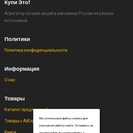
Купи Это!
Агрегатор лучших акций в магазинах России из разных
⚡ Двуспальная кровать buyson 200х160 со
источников.
скидкой + возврат 25% трат , если оплачивать
картой Сбербанка
Политики
🔥 16190 руб. |
КУПИТЬ
Политика конфиденциальности
⚡ Скидка до 25% при оплате платежной
системой Пэй (макс. скидка 4320₽,
Информация
индивидуально, возможно сработает не у
О нас
всех)
🔥 0 руб. |
КУПИТЬ
Товары
Каталог предложений
Мы используем файлы cookies для
Товары с AliExpress
улучшения работы сайта. Оставаясь на
Книги
нашем сайте, вы соглашаетесь с