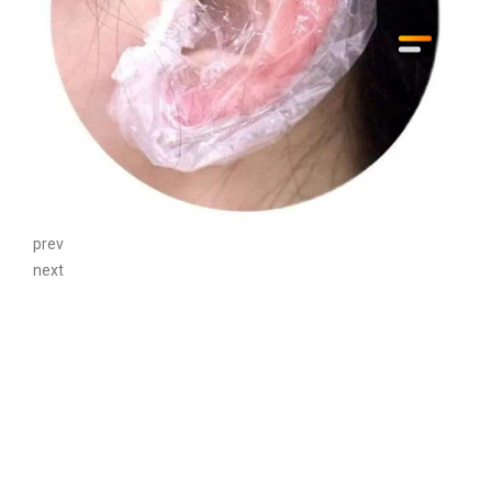
prev
next