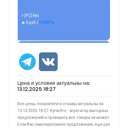
⚡ 55" Телевизор Digma DM-LED55UQB31 QLED,
4K Ultra HD, черный, СМАРТ ТВ, Google TV
🔥 26990 руб. |
КУПИТЬ
⚡ [PC] Cursedland
🔥 0 руб. |
КУПИТЬ
Цена и условия актуальны на:
13.12.2025 18:27
⚡ Двуспальная кровать buyson 200х160 со
Все цены, показатели и отзывы актуальны на
скидкой + возврат 25% трат , если оплачивать
13.12.2025 18:27. КупиЭто - агрегатор выгодных
картой Сбербанка
предложений и проверить все товары не может.
🔥 16190 руб. |
КУПИТЬ
Если Вас заинтересовало предложение, еще раз