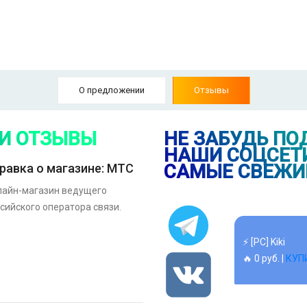
⚡ Наушники J
🔥 1700 руб. |
О предложении
Отзывы
⚡ Смартфон bl
🔥 1490 руб. |
 И ОТЗЫВЫ
НЕ ЗАБУДЬ ПО
НАШИ СОЦСЕТИ
САМЫЕ СВЕЖИ
равка о магазине: МТС
⚡ [PC] Kiki
🔥 0 руб. |
КУП
лайн-магазин ведущего
сийского оператора связи.
⚡ 55" Телеви
Ultra HD, чер
🔥 26990 руб. 