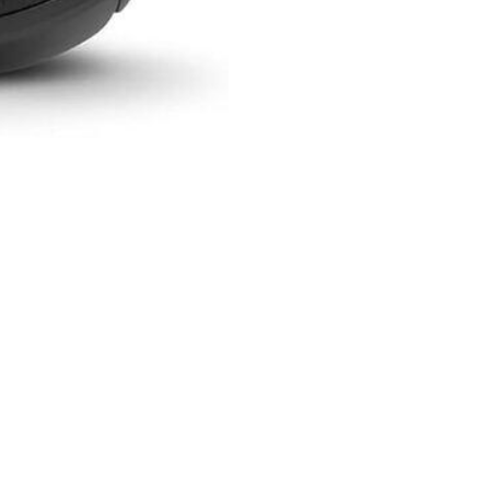
⚡ Скидка до 
системой Пэй 
индивидуально
🔥 0 руб. |
КУП