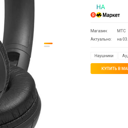
НА
Магазин:
МТС
Актуально:
на 03.
Наушники
Ауд
КУПИТЬ В МА