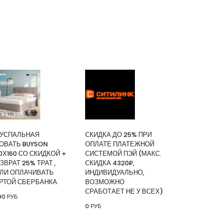
ИТЬ
зор Digma DM-LED55UQB31 QLED, 4K
ный, СМАРТ ТВ, Google TV
|
КУПИТЬ
УСПАЛЬНАЯ
СКИДКА ДО 25% ПРИ
and
ОВАТЬ BUYSON
ОПЛАТЕ ПЛАТЕЖНОЙ
ИТЬ
0Х160 СО СКИДКОЙ +
СИСТЕМОЙ ПЭЙ (МАКС.
ЗВРАТ 25% ТРАТ ,
СКИДКА 4320₽,
ЛИ ОПЛАЧИВАТЬ
ИНДИВИДУАЛЬНО,
я кровать buyson 200х160 со
РТОЙ СБЕРБАНКА
ВОЗМОЖНО
врат 25% трат , если оплачивать
СРАБОТАЕТ НЕ У ВСЕХ)
90 РУБ
анка
0 РУБ
|
КУПИТЬ