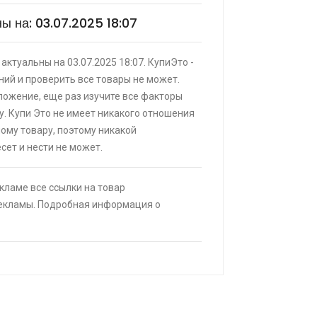
and
ы на: 03.07.2025 18:07
ИТЬ
я кровать buyson 200х160 со
актуальны на 03.07.2025 18:07. КупиЭто -
врат 25% трат , если оплачивать
ий и проверить все товары не может.
анка
ложение, еще раз изучите все факторы
|
КУПИТЬ
у. Купи Это не имеет никакого отношения
мому товару, поэтому никакой
25% при оплате платежной
сет и нести не может.
(макс. скидка 4320₽,
, возможно сработает не у всех)
ИТЬ
екламе все ссылки на товар
рекламы. Подробная информация о
BL T500 накладные
КУПИТЬ
ack fox b2 2+16 Гб
КУПИТЬ