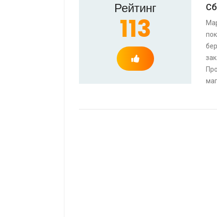
Рейтинг
Сб
113
Мар
пок
бер
зак
Про
маг