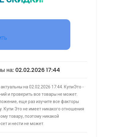
КУПИТЬ
ИТЬ
зор Digma DM-LED55UQB31 QLED, 4K
ный, СМАРТ ТВ, Google TV
ы на: 02.02.2026 17:44
|
КУПИТЬ
актуальны на 02.02.2026 17:44. КупиЭто -
and
ий и проверить все товары не может.
ИТЬ
ложение, еще раз изучите все факторы
у. Купи Это не имеет никакого отношения
мому товару, поэтому никакой
я кровать buyson 200х160 со
сет и нести не может.
врат 25% трат , если оплачивать
анка