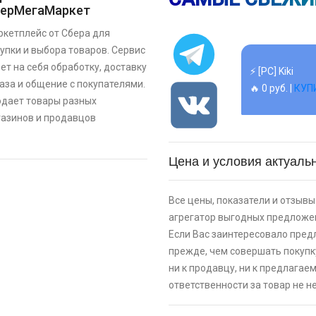
ерМегаМаркет
🔥 1490 руб. |
кетплейс от Сбера для
упки и выбора товаров. Сервис
ет на себя обработку, доставку
⚡ [PC] Kiki
аза и общение с покупателями.
🔥 0 руб. |
КУП
дает товары разных
азинов и продавцов
⚡ 55" Телеви
Ultra HD, чер
Цена и условия актуальн
🔥 26990 руб. 
Все цены, показатели и отзывы 
⚡ [PC] Cursedl
агрегатор выгодных предложен
🔥 0 руб. |
КУП
Если Вас заинтересовало пред
прежде, чем совершать покупк
ни к продавцу, ни к предлагае
⚡ Двуспальна
ответственности за товар не не
скидкой + воз
картой Сберб