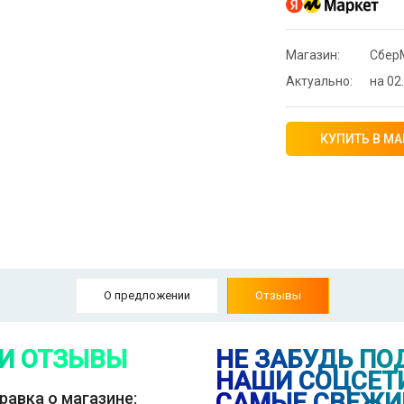
Магазин:
Сбер
Актуально:
на 02.
КУПИТЬ В МА
⚡ Скидка до 
системой Пэй 
индивидуально
🔥 0 руб. |
КУП
О предложении
Отзывы
⚡ [Пермь, Пер
Granta Classic 
🔥 1007000 руб
 И ОТЗЫВЫ
НЕ ЗАБУДЬ ПО
НАШИ СОЦСЕТИ
САМЫЕ СВЕЖИ
равка о магазине:
⚡ Смартфон bl