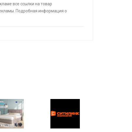
|
КУПИТЬ
екламе все ссылки на товар
25% при оплате платежной
рекламы. Подробная информация о
(макс. скидка 4320₽,
, возможно сработает не у всех)
ИТЬ
мский край] Автомобиль Lada
1.6 МТ (90 л.с.)
. |
КУПИТЬ
ack fox b2 2+16 Гб
КУПИТЬ
ИТЬ