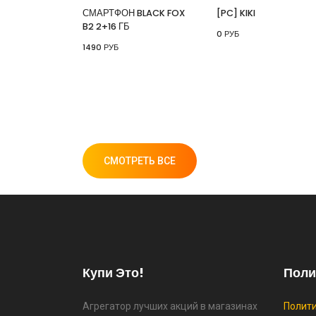
СМАРТФОН BLACK FOX
[PC] KIKI
B2 2+16 ГБ
0 РУБ
1490 РУБ
СМОТРЕТЬ ВСЕ
Купи Это!
Поли
Агрегатор лучших акций в магазинах
Полит