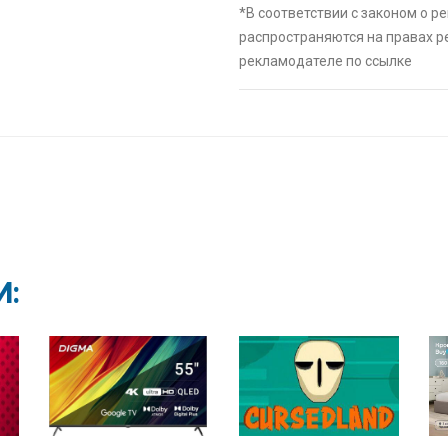
🔥 16190 руб. 
*В соответствии с законом о р
⚡ Скидка до 
распространяются на правах 
системой Пэй 
рекламодателе по ссылке
индивидуально
🔥 0 руб. |
КУП
⚡ [Пермь, Пер
Granta Classic 
🔥 1007000 руб
⚡ Смартфон bl
И:
🔥 1490 руб. |
⚡ [PC] Kiki
🔥 0 руб. |
КУП