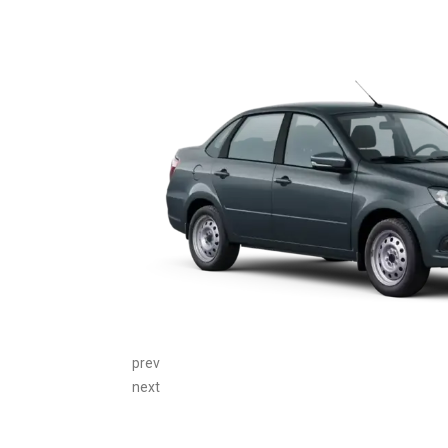
prev
next