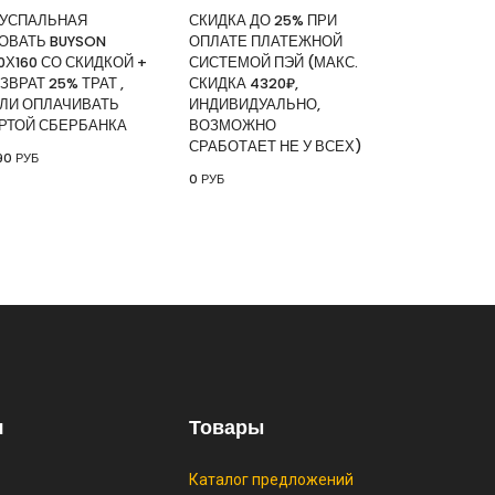
зор Digma DM-LED55UQB31 QLED, 4K
УСПАЛЬНАЯ
СКИДКА ДО 25% ПРИ
ный, СМАРТ ТВ, Google TV
ОВАТЬ BUYSON
ОПЛАТЕ ПЛАТЕЖНОЙ
|
КУПИТЬ
0Х160 СО СКИДКОЙ +
СИСТЕМОЙ ПЭЙ (МАКС.
ЗВРАТ 25% ТРАТ ,
СКИДКА 4320₽,
ЛИ ОПЛАЧИВАТЬ
ИНДИВИДУАЛЬНО,
РТОЙ СБЕРБАНКА
ВОЗМОЖНО
and
СРАБОТАЕТ НЕ У ВСЕХ)
90 РУБ
ИТЬ
0 РУБ
я кровать buyson 200х160 со
врат 25% трат , если оплачивать
анка
|
КУПИТЬ
25% при оплате платежной
(макс. скидка 4320₽,
, возможно сработает не у всех)
ИТЬ
я
Товары
Каталог предложений