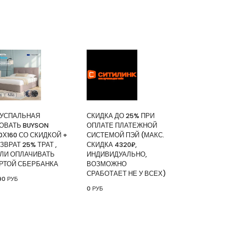
ИТЬ
зор Digma DM-LED55UQB31 QLED, 4K
ный, СМАРТ ТВ, Google TV
|
КУПИТЬ
УСПАЛЬНАЯ
СКИДКА ДО 25% ПРИ
and
ОВАТЬ BUYSON
ОПЛАТЕ ПЛАТЕЖНОЙ
ИТЬ
0Х160 СО СКИДКОЙ +
СИСТЕМОЙ ПЭЙ (МАКС.
ЗВРАТ 25% ТРАТ ,
СКИДКА 4320₽,
ЛИ ОПЛАЧИВАТЬ
ИНДИВИДУАЛЬНО,
я кровать buyson 200х160 со
РТОЙ СБЕРБАНКА
ВОЗМОЖНО
СРАБОТАЕТ НЕ У ВСЕХ)
врат 25% трат , если оплачивать
90 РУБ
анка
0 РУБ
|
КУПИТЬ
25% при оплате платежной
(макс. скидка 4320₽,