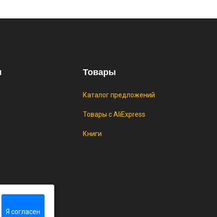
, возможно сработает не у всех)
ИТЬ
я
Товары
Каталог предложений
Товары с AliExpress
Книги
rlib
Я согласен