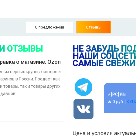
⚡ Смартфон Re
6.7", 2K, IPS,
🔥 8789 руб. |
О предложении
Отзывы
⚡ Смартфон bl
🔥 1490 руб. |
 И ОТЗЫВЫ
НЕ ЗАБУДЬ ПО
НАШИ СОЦСЕТИ
САМЫЕ СВЕЖИ
равка о магазине: Ozon
⚡ [PC] Kiki
н из первых крупных интернет-
🔥 0 руб. |
КУП
азинов в России. Продает как
и товары, так и товары других
одавцов.
⚡ 55" Телеви
Ultra HD, чер
🔥 26990 руб. 
⚡ [PC] Cursedl
Цена и условия актуаль