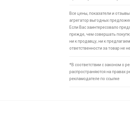
🔥 0 руб. |
КУП
Все цены, показатели и отзывы 
⚡ Двуспальна
агрегатор выгодных предложен
скидкой + воз
Если Вас заинтересовало пред
картой Сберб
прежде, чем совершать покупк
🔥 16190 руб. 
ни к продавцу, ни к предлагае
⚡ Скидка до 
ответственности за товар не не
системой Пэй 
индивидуально
*В соответствии с законом о р
🔥 0 руб. |
КУП
распространяются на правах 
⚡ Смартфон Re
рекламодателе по ссылке
6.7", 2K, IPS,
🔥 8789 руб. |
⚡ Смартфон bl
🔥 1490 руб. |