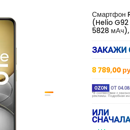
Смартфон R
(Helio G92 
5828 мАч),
ЗАКАЖИ 
8 789,00
ру
OZON
ОТ 04.08
*В соотвествии с закон
рекламы. Подробная ин
ИЛИ
СНАЧАЛА