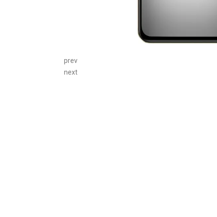
prev
next