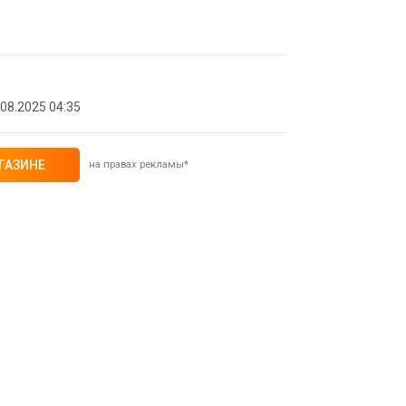
08.2025 04:35
ГАЗИНЕ
на правах рекламы*
25% при оплате платежной
(макс. скидка 4320₽,
, возможно сработает не у всех)
ИТЬ