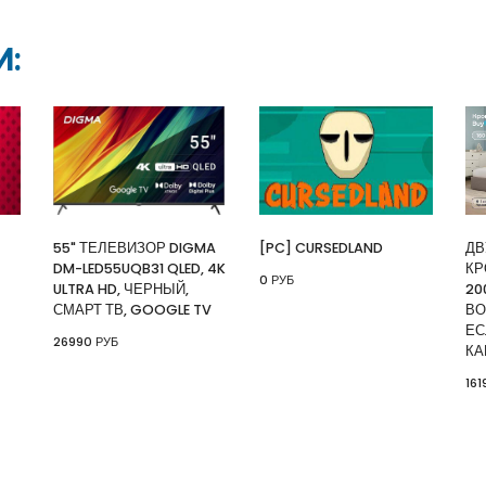
⚡ [PC] Kiki
И:
🔥 0 руб. |
КУП
⚡ 55" Телеви
Ultra HD, чер
🔥 26990 руб. 
55" ТЕЛЕВИЗОР DIGMA
[PC] CURSEDLAND
ДВ
⚡ [PC] Cursedl
DM-LED55UQB31 QLED, 4K
КР
0 РУБ
🔥 0 руб. |
КУП
ULTRA HD, ЧЕРНЫЙ,
20
СМАРТ ТВ, GOOGLE TV
ВО
ЕС
26990 РУБ
⚡ Двуспальна
КА
скидкой + воз
161
картой Сберб
🔥 16190 руб. 
⚡ Скидка до 
системой Пэй 