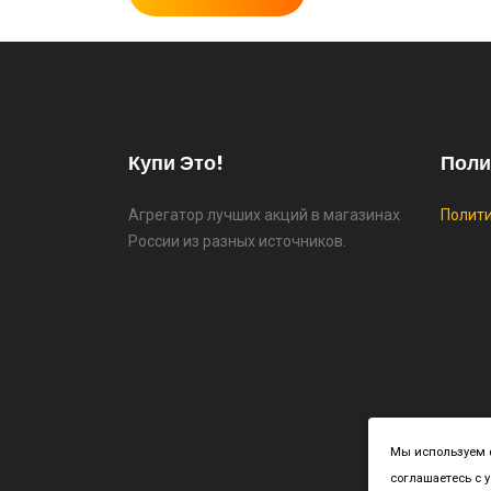
Купи Это!
Поли
Агрегатор лучших акций в магазинах
Полит
России из разных источников.
Cop
Мы используем ф
соглашаетесь с 