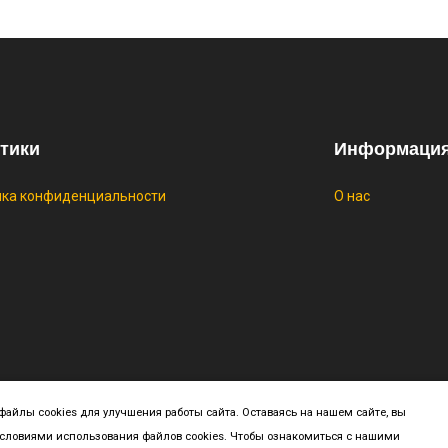
индивидуально
🔥 0 руб. |
КУП
тики
Информаци
ика конфиденциальности
О нас
yright ©
2026 All rights reserved | This template is made with
by
Colo
айлы cookies для улучшения работы сайта. Оставаясь на нашем сайте, вы
условиями использования файлов cookies. Чтобы ознакомиться с нашими