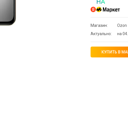
НА
Магазин:
Ozon
Актуально:
на 04.
КУПИТЬ В МА
⚡ Скидка до 
системой Пэй 
индивидуально
🔥 0 руб. |
КУП