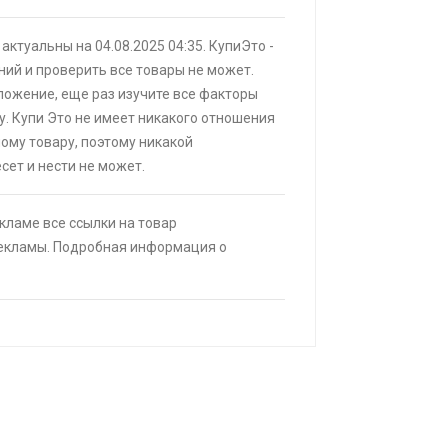
ИТЬ
актуальны на 04.08.2025 04:35. КупиЭто -
я кровать buyson 200х160 со
ий и проверить все товары не может.
врат 25% трат , если оплачивать
ложение, еще раз изучите все факторы
анка
у. Купи Это не имеет никакого отношения
|
КУПИТЬ
мому товару, поэтому никакой
25% при оплате платежной
сет и нести не может.
(макс. скидка 4320₽,
, возможно сработает не у всех)
екламе все ссылки на товар
ИТЬ
рекламы. Подробная информация о
alme C75, 8/128 ГБ (Helio G92 Max,
 NFC, 5828 мАч), из-за рубежа
КУПИТЬ
ack fox b2 2+16 Гб
КУПИТЬ