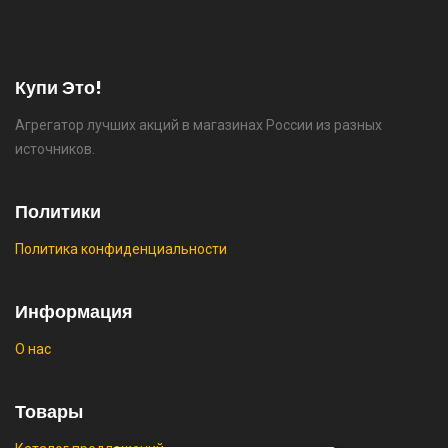
⚡ 55" Телевизор Digma DM-LED55UQB31 QLED,
4K Ultra HD, черный, СМАРТ ТВ, Google TV
🔥 26990 руб. |
КУПИТЬ
Купи Это!
Агрегатор лучших акций в магазинах России из разных
источников.
⚡ [PC] Cursedland
🔥 0 руб. |
КУПИТЬ
Политики
Политика конфиденциальности
⚡ Двуспальная кровать buyson 200х160 со
Информация
скидкой + возврат 25% трат , если оплачивать
картой Сбербанка
О нас
🔥 16190 руб. |
КУПИТЬ
Товары
⚡ Скидка до 25% при оплате платежной