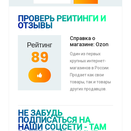
ПРОВЕРЬ РЕЙТИНГИ И
ОТЗЫВЫ
⚡ Скидка до 25% при оплате платежной
системой Пэй (макс. скидка 4320₽,
Справка о
Рейтинг
индивидуально, возможно сработает не у
магазине: Ozon
всех)
89
Один из первых
🔥 0 руб. |
КУПИТЬ
крупных интернет-
магазинов в России.
Продает как свои
⚡ Туалетный блок Бреф Сила-Актив Лимонная
товары, так и товары
свежесть, 4 блока, 200г (с картой OZON)
других продавцов.
🔥 209 руб. |
КУПИТЬ
НЕ ЗАБУДЬ
ПОДПИСАТЬСЯ НА
НАШИ СОЦСЕТИ - ТАМ
⚡ Смартфон black fox b2 2+16 Гб