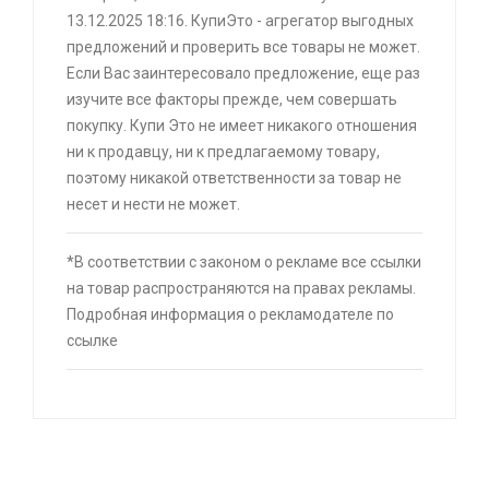
13.12.2025 18:16. КупиЭто - агрегатор выгодных
🔥 0 руб. |
КУПИТЬ
предложений и проверить все товары не может.
Если Вас заинтересовало предложение, еще раз
изучите все факторы прежде, чем совершать
покупку. Купи Это не имеет никакого отношения
⚡ Двуспальная кровать buyson 200х160 со
ни к продавцу, ни к предлагаемому товару,
скидкой + возврат 25% трат , если оплачивать
поэтому никакой ответственности за товар не
картой Сбербанка
несет и нести не может.
🔥 16190 руб. |
КУПИТЬ
*В соответствии с законом о рекламе все ссылки
на товар распространяются на правах рекламы.
⚡ Скидка до 25% при оплате платежной
Подробная информация о рекламодателе по
системой Пэй (макс. скидка 4320₽,
ссылке
индивидуально, возможно сработает не у
всех)
🔥 0 руб. |
КУПИТЬ
⚡ Туалетный блок Бреф Сила-Актив Лимонная