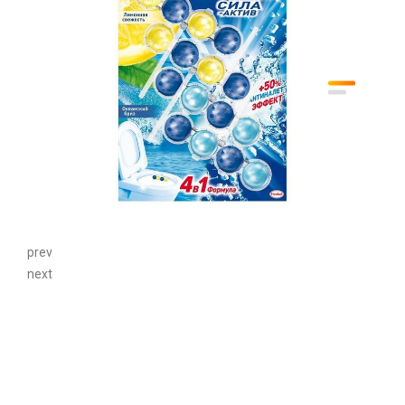
prev
next