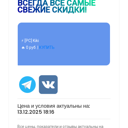
ВСЕГДА ВСЕ САМЫЕ
🔥 1490 руб. |
КУПИТЬ
СВЕЖИЕ СКИДКИ!
⚡ [PC] Kiki
🔥 0 руб. |
КУПИТЬ
⚡ 55" Телевизор Digma DM-LED55UQB31 QLED,
4K Ultra HD, черный, СМАРТ ТВ, Google TV
🔥 26990 руб. |
КУПИТЬ
Цена и условия актуальны на:
13.12.2025 18:16
Все цены, показатели и отзывы актуальны на
⚡ [PC] Cursedland