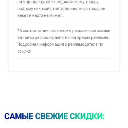
ни к продавцу, ни к предлагаемому товару,
скидкой + возврат 25% трат , если оплачивать
поэтому никакой ответственности за товар не
картой Сбербанка
несет и нести не может.
🔥 16190 руб. |
КУПИТЬ
*В соответствии с законом о рекламе все ссылки
на товар распространяются на правах рекламы.
⚡ Скидка до 25% при оплате платежной
Подробная информация о рекламодателе по
системой Пэй (макс. скидка 4320₽,
ссылке
индивидуально, возможно сработает не у
всех)
🔥 0 руб. |
КУПИТЬ
⚡ Возврат 50% за покупку универсальной
чистящей пасты от Т-Банк
🔥 441 руб. |
КУПИТЬ
САМЫЕ СВЕЖИЕ СКИДКИ: