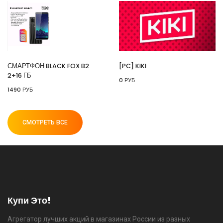
⚡ Смартфон black fox b2 2+16 Гб
🔥 1490 руб. |
КУПИТЬ
СМАРТФОН BLACK FOX B2
[PC] KIKI
2+16 ГБ
0 РУБ
⚡ [PC] Kiki
1490 РУБ
🔥 0 руб. |
КУПИТЬ
СМОТРЕТЬ ВСЕ
⚡ 55" Телевизор Digma DM-LED55UQB31 QLED,
4K Ultra HD, черный, СМАРТ ТВ, Google TV
🔥 26990 руб. |
КУПИТЬ
Купи Это!
Агрегатор лучших акций в магазинах России из разных