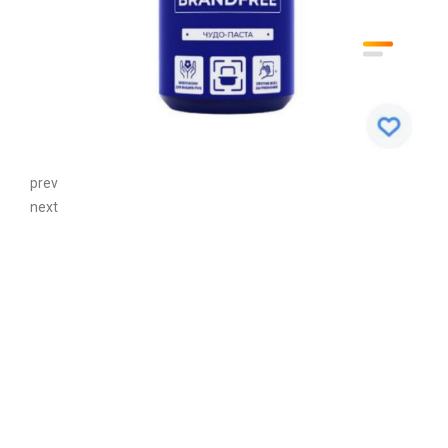
prev
next