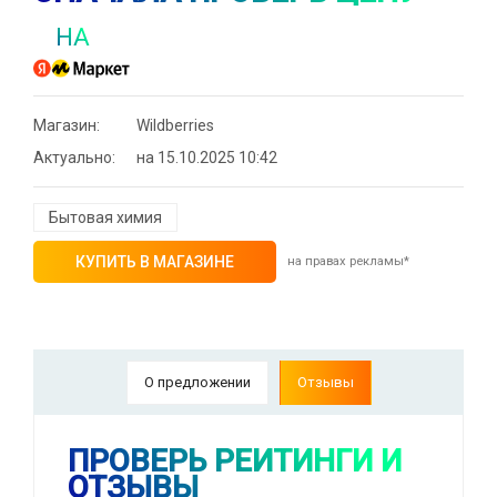
НА
Магазин:
Wildberries
Актуально:
на 15.10.2025 10:42
Бытовая химия
КУПИТЬ В МАГАЗИНЕ
на правах рекламы*
О предложении
Отзывы
ПРОВЕРЬ РЕЙТИНГИ И
⚡ Скидка до 25% при оплате платежной
ОТЗЫВЫ
системой Пэй (макс. скидка 4320₽,