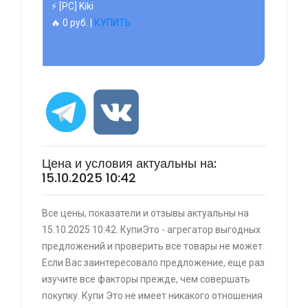
⚡ [PC] Kiki
🔥 0 руб. |
КУПИТЬ
⚡ 55" Телевизор Digma DM-LED55UQB31 QLED,
4K Ultra HD, черный, СМАРТ ТВ, Google TV
🔥 26990 руб. |
КУПИТЬ
Цена и условия актуальны на:
15.10.2025 10:42
Все цены, показатели и отзывы актуальны на
⚡ [PC] Cursedland
15.10.2025 10:42. КупиЭто - агрегатор выгодных
🔥 0 руб. |
КУПИТЬ
предложений и проверить все товары не может.
Если Вас заинтересовало предложение, еще раз
изучите все факторы прежде, чем совершать
покупку. Купи Это не имеет никакого отношения
⚡ Двуспальная кровать buyson 200х160 со