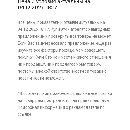
Цена и условия актуальны на:
04.12.2025 18:17
Все цены, показатели и отзывы актуальны на
⚡ [PC] Cursedland
04.12.2025 18:17. КупиЭто - агрегатор выгодных
🔥 0 руб. |
КУПИТЬ
предложений и проверить все товары не может.
Если Вас заинтересовало предложение, еще раз
изучите все факторы прежде, чем совершать
покупку. Купи Это не имеет никакого отношения
⚡ Двуспальная кровать buyson 200х160 со
ни к продавцу, ни к предлагаемому товару,
скидкой + возврат 25% трат , если оплачивать
поэтому никакой ответственности за товар не
картой Сбербанка
несет и нести не может.
🔥 16190 руб. |
КУПИТЬ
*В соответствии с законом о рекламе все ссылки
на товар распространяются на правах рекламы.
⚡ Скидка до 25% при оплате платежной
Подробная информация о рекламодателе по
системой Пэй (макс. скидка 4320₽,
ссылке
индивидуально, возможно сработает не у
всех)
🔥 0 руб. |
КУПИТЬ