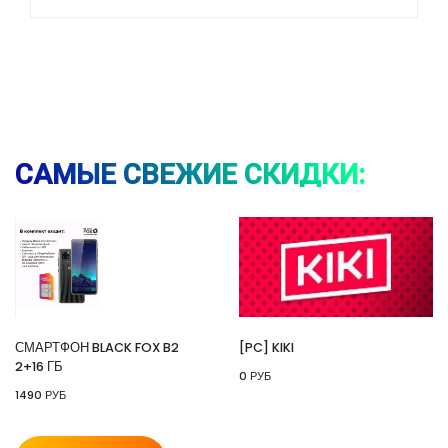
⚡ Видеокарта Gigabyte RX 9070 GAMING OC
16G, 16 Гб GDDR6 (с ВБ кошельком)
🔥 54981 руб. |
КУПИТЬ
САМЫЕ СВЕЖИЕ СКИДКИ:
⚡ Смартфон black fox b2 2+16 Гб
🔥 1490 руб. |
КУПИТЬ
СМАРТФОН BLACK FOX B2
[PC] KIKI
2+16 ГБ
0 РУБ
⚡ [PC] Kiki
1490 РУБ
🔥 0 руб. |
КУПИТЬ