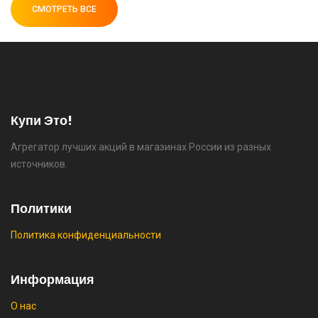
СМОТРЕТЬ ВСЕ
⚡ 55" Телевизор Digma DM-LED55UQB31 QLED,
4K Ultra HD, черный, СМАРТ ТВ, Google TV
🔥 26990 руб. |
КУПИТЬ
Купи Это!
Агрегатор лучших акций в магазинах России из разных
источников.
⚡ [PC] Cursedland
🔥 0 руб. |
КУПИТЬ
Политики
Политика конфиденциальности
⚡ Двуспальная кровать buyson 200х160 со
Информация
скидкой + возврат 25% трат , если оплачивать
картой Сбербанка
О нас
🔥 16190 руб. |
КУПИТЬ