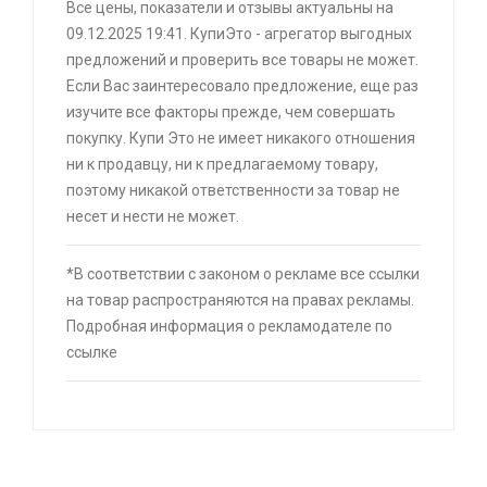
Все цены, показатели и отзывы актуальны на
скидкой + возврат 25% трат , если оплачивать
09.12.2025 19:41. КупиЭто - агрегатор выгодных
картой Сбербанка
предложений и проверить все товары не может.
🔥 16190 руб. |
КУПИТЬ
Если Вас заинтересовало предложение, еще раз
изучите все факторы прежде, чем совершать
⚡ Скидка до 25% при оплате платежной
покупку. Купи Это не имеет никакого отношения
системой Пэй (макс. скидка 4320₽,
ни к продавцу, ни к предлагаемому товару,
индивидуально, возможно сработает не у
поэтому никакой ответственности за товар не
всех)
несет и нести не может.
🔥 0 руб. |
КУПИТЬ
*В соответствии с законом о рекламе все ссылки
на товар распространяются на правах рекламы.
Подробная информация о рекламодателе по
⚡ Видеокарта MSI VENTUS 2X OC GeForce RTX
ссылке
5070, 12 ГБ GDDR7 8K UHD (с ВБ кошельком)
🔥 50675 руб. |
КУПИТЬ