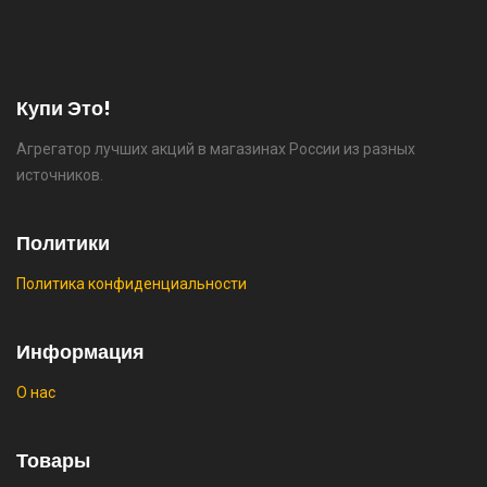
⚡ [PC] Cursedland
🔥 0 руб. |
КУПИТЬ
Купи Это!
Агрегатор лучших акций в магазинах России из разных
⚡ Двуспальная кровать buyson 200х160 со
источников.
скидкой + возврат 25% трат , если оплачивать
картой Сбербанка
Политики
🔥 16190 руб. |
КУПИТЬ
Политика конфиденциальности
⚡ Скидка до 25% при оплате платежной
системой Пэй (макс. скидка 4320₽,
Информация
индивидуально, возможно сработает не у
О нас
всех)
🔥 0 руб. |
КУПИТЬ
Товары