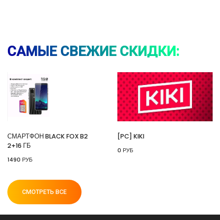
⚡ Смартфон black fox b2 2+16 Гб
🔥 1490 руб. |
КУПИТЬ
САМЫЕ СВЕЖИЕ СКИДКИ:
⚡ [PC] Kiki
🔥 0 руб. |
КУПИТЬ
СМАРТФОН BLACK FOX B2
[PC] KIKI
2+16 ГБ
0 РУБ
⚡ 55" Телевизор Digma DM-LED55UQB31 QLED,
1490 РУБ
4K Ultra HD, черный, СМАРТ ТВ, Google TV
🔥 26990 руб. |
КУПИТЬ
СМОТРЕТЬ ВСЕ