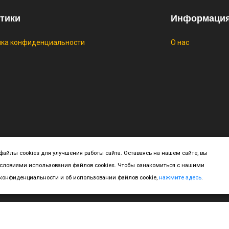
тики
Информаци
ика конфиденциальности
О нас
yright ©
2026 All rights reserved | This template is made with
by
Colo
айлы cookies для улучшения работы сайта. Оставаясь на нашем сайте, вы
условиями использования файлов cookies. Чтобы ознакомиться с нашими
онфиденциальности и об использовании файлов cookie,
нажмите здесь
.