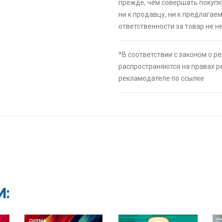
🔥 16190 руб. 
прежде, чем совершать покупк
ни к продавцу, ни к предлагае
⚡ Скидка до 
ответственности за товар не не
системой Пэй 
индивидуально
🔥 0 руб. |
КУП
*В соответствии с законом о р
распространяются на правах 
⚡ Видеокарта Z
рекламодателе по ссылке
кошельком и 
🔥 52200 руб. 
⚡ Смартфон bl
🔥 1490 руб. |
⚡ [PC] Kiki
И:
🔥 0 руб. |
КУП