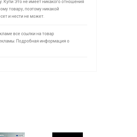
|
КУПИТЬ
у. Купи Это не имеет никакого отношения
мому товару, поэтому никакой
25% при оплате платежной
сет и нести не может.
(макс. скидка 4320₽,
, возможно сработает не у всех)
ИТЬ
екламе все ссылки на товар
рекламы. Подробная информация о
otac Rtx 5070 Solid (с макс. WB
подпиской)
|
КУПИТЬ
ack fox b2 2+16 Гб
КУПИТЬ
ИТЬ