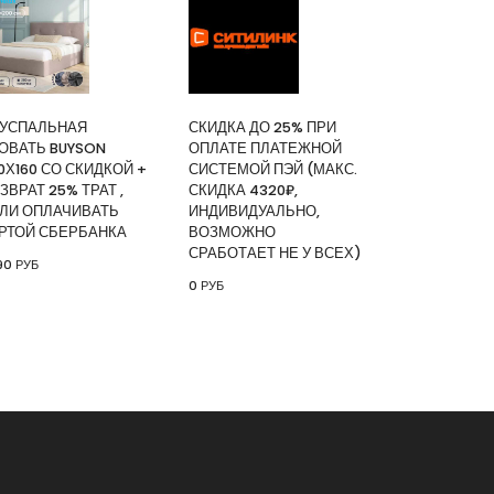
зор Digma DM-LED55UQB31 QLED, 4K
ный, СМАРТ ТВ, Google TV
|
КУПИТЬ
УСПАЛЬНАЯ
СКИДКА ДО 25% ПРИ
and
ОВАТЬ BUYSON
ОПЛАТЕ ПЛАТЕЖНОЙ
ИТЬ
0Х160 СО СКИДКОЙ +
СИСТЕМОЙ ПЭЙ (МАКС.
ЗВРАТ 25% ТРАТ ,
СКИДКА 4320₽,
ЛИ ОПЛАЧИВАТЬ
ИНДИВИДУАЛЬНО,
я кровать buyson 200х160 со
РТОЙ СБЕРБАНКА
ВОЗМОЖНО
врат 25% трат , если оплачивать
СРАБОТАЕТ НЕ У ВСЕХ)
90 РУБ
анка
0 РУБ
|
КУПИТЬ
25% при оплате платежной
(макс. скидка 4320₽,
, возможно сработает не у всех)
ИТЬ