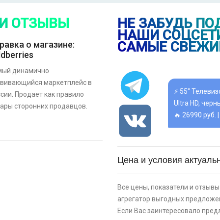
🔥 1490 руб. |
 И ОТЗЫВЫ
НЕ ЗАБУДЬ ПО
НАШИ СОЦСЕТИ
САМЫЕ СВЕЖИ
равка о магазине:
⚡ [PC] Kiki
ldberries
🔥 0 руб. |
КУП
мый динамично
звивающийся маркетплейс в
⚡ 55" Телеви
сии. Продает как правило
Ultra HD, чер
ары сторонних продавцов.
🔥 26990 руб. 
⚡ [PC] Cursedl
Цена и условия актуальн
🔥 0 руб. |
КУП
⚡ Двуспальна
Все цены, показатели и отзывы 
скидкой + воз
агрегатор выгодных предложен
картой Сберб
Если Вас заинтересовало пред