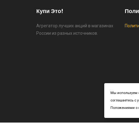
Купи Это!
Поли
Агрегатор лучших акций в магазинах
Полит
России из разных источников.
Cop
Мы используем ф
соглашаетесь с 
Положениями о к