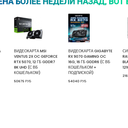
НА БОЛЕЕ НЕДЕЛИ НАЗАД, ВОТ 
А
ВИДЕОКАРТА MSI
ВИДЕОКАРТА GIGABYTE
СИ
VENTUS 2X OC GEFORCE
RX 9070 GAMING OC
RA
RTX 5070, 12 ГБ GDDR7
16G, 16 ГБ GDDR6 (С ВБ
BL
8K UHD (С ВБ
КОШЕЛЬКОМ +
12
КОШЕЛЬКОМ)
ПОДПИСКОЙ)
216
50675 РУБ
54040 РУБ