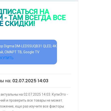
КУПИТЬ
ДПИСАТЬСЯ НА
 - ТАМ ВСЕГДА ВСЕ
Е СКИДКИ!
ИТЬ
зор Digma DM-LED55UQB31 QLED, 4K
ный, СМАРТ ТВ, Google TV
|
КУПИТЬ
and
ы на: 02.07.2025 14:03
ИТЬ
я кровать buyson 200х160 со
актуальны на 02.07.2025 14:03. КупиЭто -
врат 25% трат , если оплачивать
ий и проверить все товары не может.
анка
ложение, еще раз изучите все факторы