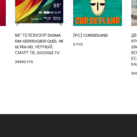
⚡ 55" Телеви
Ultra HD, чер
🔥 26990 руб. 
55" ТЕЛЕВИЗОР DIGMA
[PC] CURSEDLAND
ДВ
⚡ [PC] Cursedl
DM-LED55UQB31 QLED, 4K
КР
🔥 0 руб. |
КУП
0 РУБ
ULTRA HD, ЧЕРНЫЙ,
20
СМАРТ ТВ, GOOGLE TV
ВО
ЕС
⚡ Двуспальна
26990 РУБ
КА
скидкой + воз
161
картой Сберб
🔥 16190 руб. 
⚡ Скидка до 
системой Пэй 
индивидуально
🔥 0 руб. |
КУП