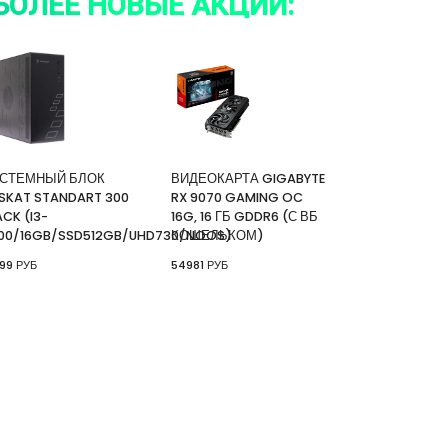
БОЛЕЕ НОВЫЕ АКЦИИ:
СТЕМНЫЙ БЛОК
ВИДЕОКАРТА GIGABYTE
SKAT STANDART 300
RX 9070 GAMING OC
ACK (I3-
16G, 16 ГБ GDDR6 (С ВБ
100/16GB/SSD512GB/UHD730/NOOS)
КОШЕЛЬКОМ)
99 РУБ
54981 РУБ