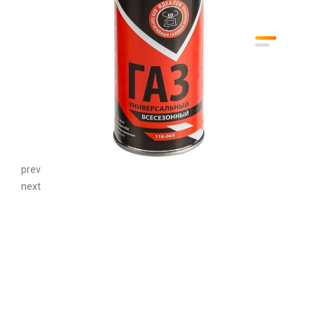
prev
next