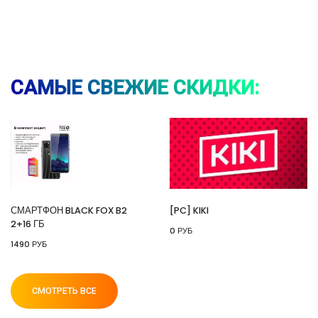
⚡ Смартфон black fox b2 2+16 Гб
🔥 1490 руб. |
КУПИТЬ
САМЫЕ СВЕЖИЕ СКИДКИ:
⚡ [PC] Kiki
🔥 0 руб. |
КУПИТЬ
СМАРТФОН BLACK FOX B2
[PC] KIKI
2+16 ГБ
0 РУБ
⚡ 55" Телевизор Digma DM-LED55UQB31 QLED,
1490 РУБ
4K Ultra HD, черный, СМАРТ ТВ, Google TV
🔥 26990 руб. |
КУПИТЬ
СМОТРЕТЬ ВСЕ