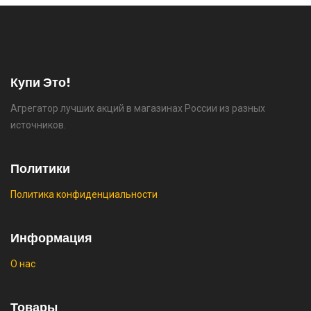
⚡ [PC] Cursedland
🔥 0 руб. |
КУПИТЬ
Купи Это!
Агрегатор лучших акций в магазинах России из разных
⚡ Двуспальная кровать buyson 200х160 со
источников.
скидкой + возврат 25% трат , если оплачивать
картой Сбербанка
Политики
🔥 16190 руб. |
КУПИТЬ
Политика конфиденциальности
⚡ Скидка до 25% при оплате платежной
системой Пэй (макс. скидка 4320₽,
Информация
индивидуально, возможно сработает не у
О нас
всех)
🔥 0 руб. |
КУПИТЬ
Товары