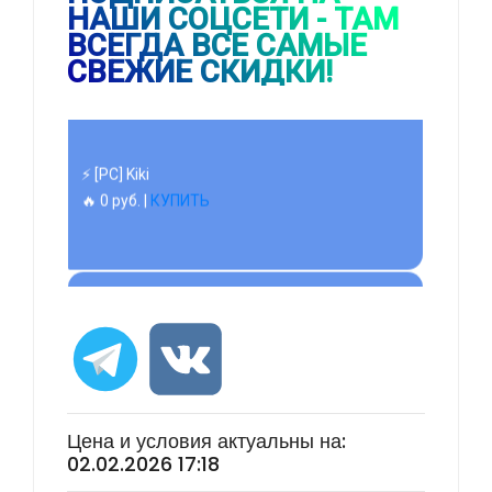
НАШИ СОЦСЕТИ - ТАМ
⚡ [PC] Kiki
ВСЕГДА ВСЕ САМЫЕ
🔥 0 руб. |
КУПИТЬ
СВЕЖИЕ СКИДКИ!
⚡ 55" Телевизор Digma DM-LED55UQB31 QLED,
4K Ultra HD, черный, СМАРТ ТВ, Google TV
🔥 26990 руб. |
КУПИТЬ
⚡ [PC] Cursedland
🔥 0 руб. |
КУПИТЬ
Цена и условия актуальны на:
02.02.2026 17:18