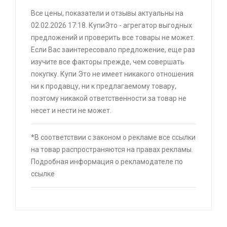
⚡ Двуспальная кровать buyson 200х160 со
Все цены, показатели и отзывы актуальны на
скидкой + возврат 25% трат , если оплачивать
02.02.2026 17:18. КупиЭто - агрегатор выгодных
картой Сбербанка
предложений и проверить все товары не может.
🔥 16190 руб. |
КУПИТЬ
Если Вас заинтересовало предложение, еще раз
изучите все факторы прежде, чем совершать
⚡ Скидка до 25% при оплате платежной
покупку. Купи Это не имеет никакого отношения
системой Пэй (макс. скидка 4320₽,
ни к продавцу, ни к предлагаемому товару,
индивидуально, возможно сработает не у
поэтому никакой ответственности за товар не
всех)
несет и нести не может.
🔥 0 руб. |
КУПИТЬ
*В соответствии с законом о рекламе все ссылки
на товар распространяются на правах рекламы.
⚡ Газ для портативных плит, всесезонный
Подробная информация о рекламодателе по
ЕРМАК с цанговым креплением (метал.
ссылке
баллон 220г)
🔥 79 руб. |
КУПИТЬ