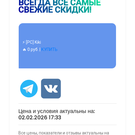
ВСЕГДА ВСЕ САМЫЕ
🔥 0 руб. |
КУПИТЬ
СВЕЖИЕ СКИДКИ!
⚡ 55" Телевизор Digma DM-LED55UQB31 QLED,
4K Ultra HD, черный, СМАРТ ТВ, Google TV
🔥 26990 руб. |
КУПИТЬ
⚡ [PC] Cursedland
🔥 0 руб. |
КУПИТЬ
Цена и условия актуальны на:
02.02.2026 17:33
⚡ Двуспальная кровать buyson 200х160 со
Все цены, показатели и отзывы актуальны на
скидкой + возврат 25% трат , если оплачивать