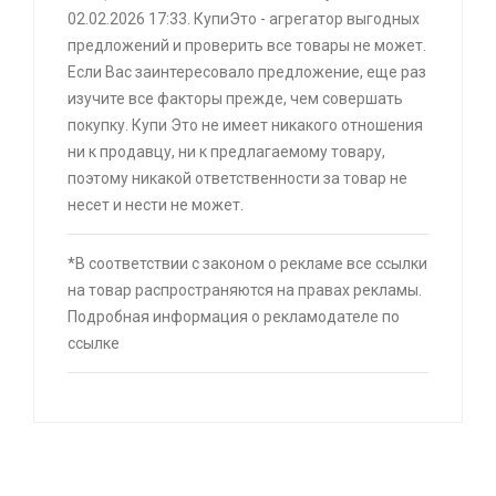
02.02.2026 17:33. КупиЭто - агрегатор выгодных
картой Сбербанка
предложений и проверить все товары не может.
🔥 16190 руб. |
КУПИТЬ
Если Вас заинтересовало предложение, еще раз
изучите все факторы прежде, чем совершать
покупку. Купи Это не имеет никакого отношения
⚡ Скидка до 25% при оплате платежной
ни к продавцу, ни к предлагаемому товару,
системой Пэй (макс. скидка 4320₽,
поэтому никакой ответственности за товар не
индивидуально, возможно сработает не у
несет и нести не может.
всех)
🔥 0 руб. |
КУПИТЬ
*В соответствии с законом о рекламе все ссылки
на товар распространяются на правах рекламы.
Подробная информация о рекламодателе по
⚡ Скидка 50% на чай по купону
ссылке
🔥 0 руб. |
КУПИТЬ