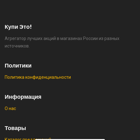
⚡ [PC] Cursedland
🔥 0 руб. |
КУПИТЬ
Купи Это!
Агрегатор лучших акций в магазинах России из разных
⚡ Двуспальная кровать buyson 200х160 со
источников.
скидкой + возврат 25% трат , если оплачивать
картой Сбербанка
Политики
🔥 16190 руб. |
КУПИТЬ
Политика конфиденциальности
⚡ Скидка до 25% при оплате платежной
Информация
системой Пэй (макс. скидка 4320₽,
индивидуально, возможно сработает не у
О нас
всех)
🔥 0 руб. |
КУПИТЬ
Товары
Каталог предложений