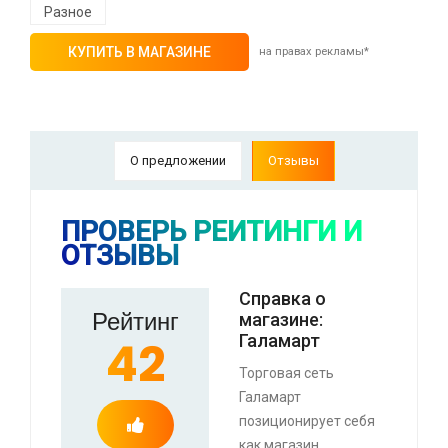
Разное
КУПИТЬ В МАГАЗИНЕ
на правах рекламы*
О предложении
Отзывы
⚡ Скидка до 25% при оплате платежной
системой Пэй (макс. скидка 4320₽,
ПРОВЕРЬ РЕЙТИНГИ И
индивидуально, возможно сработает не у
ОТЗЫВЫ
всех)
🔥 0 руб. |
КУПИТЬ
Справка о
Рейтинг
магазине:
Галамарт
42
⚡ Спой колядку - получи подарок
Торговая сеть
🔥 0 руб. |
КУПИТЬ
Галамарт
позиционирует себя
как магазин