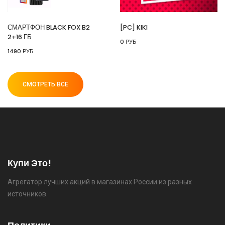
СМАРТФОН BLACK FOX B2
[PC] KIKI
2+16 ГБ
0 РУБ
⚡ 55" Телевизор Digma DM-LED55UQB31 QLED,
1490 РУБ
4K Ultra HD, черный, СМАРТ ТВ, Google TV
🔥 26990 руб. |
КУПИТЬ
СМОТРЕТЬ ВСЕ
⚡ [PC] Cursedland
🔥 0 руб. |
КУПИТЬ
Купи Это!
Агрегатор лучших акций в магазинах России из разных
⚡ Двуспальная кровать buyson 200х160 со
источников.
скидкой + возврат 25% трат , если оплачивать
картой Сбербанка