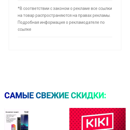
*В соответствии с законом о рекламе все ссылки
на товар распространяются на правах рекламы.
Подробная информация о рекламодателе по
⚡ Спой колядку - получи подарок
ссылке
🔥 0 руб. |
КУПИТЬ
⚡ Смартфон black fox b2 2+16 Гб
🔥 1490 руб. |
КУПИТЬ
САМЫЕ СВЕЖИЕ СКИДКИ:
⚡ [PC] Kiki
🔥 0 руб. |
КУПИТЬ