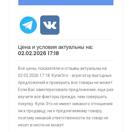
⚡ [PC] Cursedland
🔥 0 руб. |
КУПИТЬ
Цена и условия актуальны на:
02.02.2026 17:18
⚡ Двуспальная кровать buyson 200х160 со
Все цены, показатели и отзывы актуальны на
скидкой + возврат 25% трат , если оплачивать
02.02.2026 17:18. КупиЭто - агрегатор выгодных
картой Сбербанка
предложений и проверить все товары не может.
🔥 16190 руб. |
КУПИТЬ
Если Вас заинтересовало предложение, еще раз
изучите все факторы прежде, чем совершать
⚡ Скидка до 25% при оплате платежной
покупку. Купи Это не имеет никакого отношения
системой Пэй (макс. скидка 4320₽,
ни к продавцу, ни к предлагаемому товару,
индивидуально, возможно сработает не у
поэтому никакой ответственности за товар не
всех)
несет и нести не может.
🔥 0 руб. |
КУПИТЬ