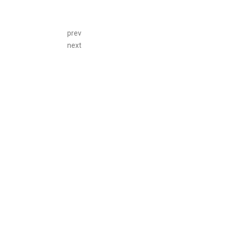
prev
next