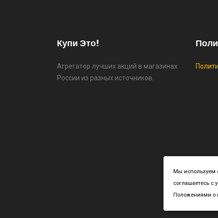
Купи Это!
Поли
Агрегатор лучших акций в магазинах
Полит
России из разных источников.
Cop
Мы используем ф
соглашаетесь с 
Положениями о к