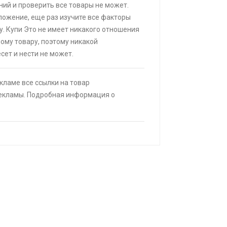
and
ий и проверить все товары не может.
ИТЬ
ложение, еще раз изучите все факторы
у. Купи Это не имеет никакого отношения
мому товару, поэтому никакой
я кровать buyson 200х160 со
сет и нести не может.
врат 25% трат , если оплачивать
анка
|
КУПИТЬ
екламе все ссылки на товар
25% при оплате платежной
рекламы. Подробная информация о
(макс. скидка 4320₽,
, возможно сработает не у всех)
ИТЬ
ый маркер ЗУБР МП-50 черный,
а тонкий
ПИТЬ
ack fox b2 2+16 Гб
КУПИТЬ