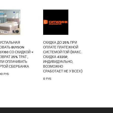
ИТЬ
зор Digma DM-LED55UQB31 QLED, 4K
УСПАЛЬНАЯ
СКИДКА ДО 25% ПРИ
ный, СМАРТ ТВ, Google TV
ОВАТЬ BUYSON
ОПЛАТЕ ПЛАТЕЖНОЙ
|
КУПИТЬ
0Х160 СО СКИДКОЙ +
СИСТЕМОЙ ПЭЙ (МАКС.
ЗВРАТ 25% ТРАТ ,
СКИДКА 4320₽,
ЛИ ОПЛАЧИВАТЬ
ИНДИВИДУАЛЬНО,
РТОЙ СБЕРБАНКА
ВОЗМОЖНО
and
СРАБОТАЕТ НЕ У ВСЕХ)
90 РУБ
ИТЬ
0 РУБ
я кровать buyson 200х160 со
врат 25% трат , если оплачивать
анка
|
КУПИТЬ