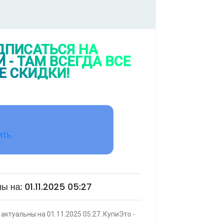
ый маркер ЗУБР МП-50 черный,
а тонкий
ПИТЬ
ДПИСАТЬСЯ НА
 - ТАМ ВСЕГДА ВСЕ
Е СКИДКИ!
ack fox b2 2+16 Гб
КУПИТЬ
ИТЬ
зор Digma DM-LED55UQB31 QLED, 4K
ный, СМАРТ ТВ, Google TV
ы на: 01.11.2025 05:27
|
КУПИТЬ
актуальны на 01.11.2025 05:27. КупиЭто -