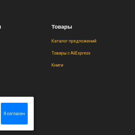
25% при оплате платежной
(макс. скидка 4320₽,
, возможно сработает не у всех)
ИТЬ
я
Товары
Каталог предложений
Товары с AliExpress
Книги
rlib
Я согласен