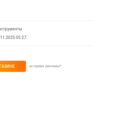
струменты
11.2025 05:27
ГАЗИНЕ
на правах рекламы*
25% при оплате платежной
(макс. скидка 4320₽,
, возможно сработает не у всех)
ИТЬ