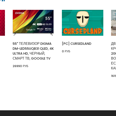
⚡ [PC] Kiki
🔥 0 руб. |
КУП
⚡ 55" Телеви
55" ТЕЛЕВИЗОР DIGMA
[PC] CURSEDLAND
ДВ
Ultra HD, чер
DM-LED55UQB31 QLED, 4K
КР
0 РУБ
🔥 26990 руб. 
ULTRA HD, ЧЕРНЫЙ,
20
СМАРТ ТВ, GOOGLE TV
ВО
ЕС
26990 РУБ
КА
⚡ [PC] Cursedl
161
🔥 0 руб. |
КУП
⚡ Двуспальна
скидкой + воз
картой Сберб
🔥 16190 руб. 