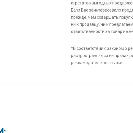
⚡ [PC] Cursedl
агрегатор выгодных предложен
🔥 0 руб. |
КУП
Если Вас заинтересовало пред
прежде, чем совершать покупк
ни к продавцу, ни к предлагае
⚡ Двуспальна
ответственности за товар не не
скидкой + воз
картой Сберб
🔥 16190 руб. 
*В соответствии с законом о р
⚡ Скидка до 
распространяются на правах 
системой Пэй 
рекламодателе по ссылке
индивидуально
🔥 0 руб. |
КУП
⚡ Перманентн
0.5 мм, экстр
🔥 33 руб. |
КУ
⚡ Смартфон bl
И:
🔥 1490 руб. |