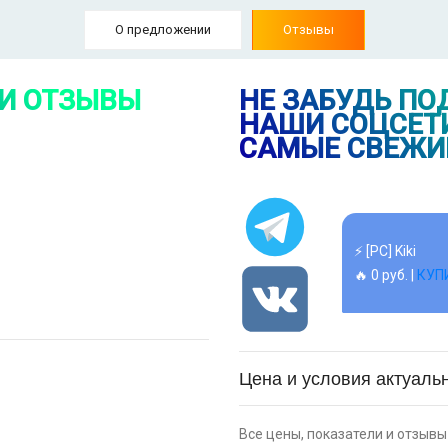
О предложении
Отзывы
⚡ Перманентн
0.5 мм, экстр
🔥 33 руб. |
КУ
 И ОТЗЫВЫ
НЕ ЗАБУДЬ ПО
НАШИ СОЦСЕТИ
САМЫЕ СВЕЖИ
⚡ Смартфон bl
🔥 1490 руб. |
⚡ [PC] Kiki
🔥 0 руб. |
КУП
⚡ 55" Телеви
Ultra HD, чер
Цена и условия актуальн
🔥 26990 руб. 
Все цены, показатели и отзывы 