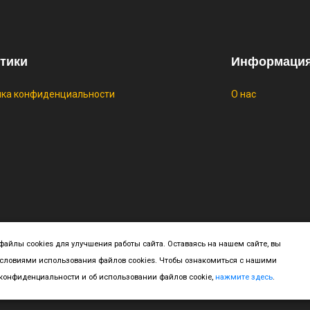
⚡ Скидка до 
системой Пэй 
индивидуально
🔥 0 руб. |
КУП
тики
Информаци
ика конфиденциальности
О нас
yright ©
2026 All rights reserved | This template is made with
by
Colo
айлы cookies для улучшения работы сайта. Оставаясь на нашем сайте, вы
условиями использования файлов cookies. Чтобы ознакомиться с нашими
онфиденциальности и об использовании файлов cookie,
нажмите здесь
.