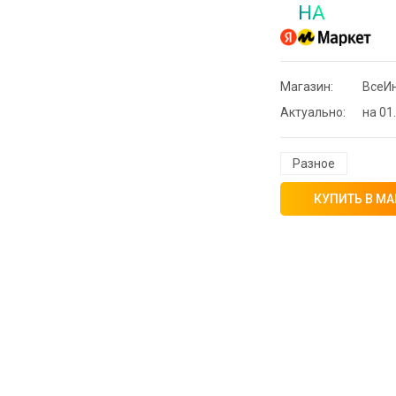
НА
Магазин:
ВсеИн
Актуально:
на 01.
Разное
КУПИТЬ В МА
⚡ Скидка до 
системой Пэй 
индивидуально
🔥 0 руб. |
КУП