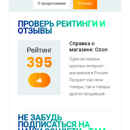
О предложении
Отзывы
индивидуально, возможно сработает не у
всех)
🔥 0 руб. |
КУПИТЬ
ПРОВЕРЬ РЕЙТИНГИ И
ОТЗЫВЫ
Справка о
⚡ Пинцет для пайки 16 см
Рейтинг
магазине: Ozon
🔥 134 руб. |
КУПИТЬ
395
Один из первых
крупных интернет-
магазинов в России.
Продает как свои
товары, так и товары
⚡ Смартфон black fox b2 2+16 Гб
других продавцов.
🔥 1490 руб. |
КУПИТЬ
НЕ ЗАБУДЬ
ПОДПИСАТЬСЯ НА