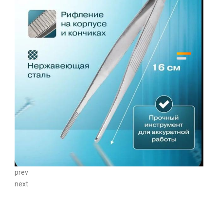
prev
next