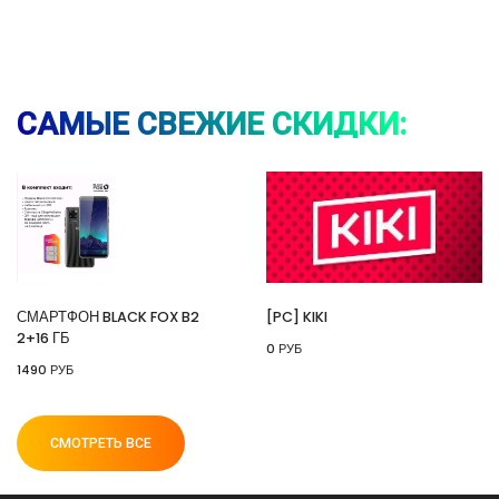
⚡ Смартфон black fox b2 2+16 Гб
🔥 1490 руб. |
КУПИТЬ
САМЫЕ СВЕЖИЕ СКИДКИ:
⚡ [PC] Kiki
🔥 0 руб. |
КУПИТЬ
СМАРТФОН BLACK FOX B2
[PC] KIKI
2+16 ГБ
0 РУБ
⚡ 55" Телевизор Digma DM-LED55UQB31 QLED,
1490 РУБ
4K Ultra HD, черный, СМАРТ ТВ, Google TV
🔥 26990 руб. |
КУПИТЬ
СМОТРЕТЬ ВСЕ