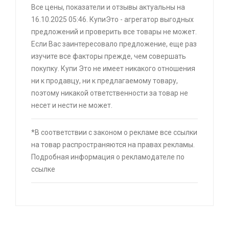
Все цены, показатели и отзывы актуальны на
скидкой + возврат 25% трат , если оплачивать
16.10.2025 05:46. КупиЭто - агрегатор выгодных
картой Сбербанка
предложений и проверить все товары не может.
🔥 16190 руб. |
КУПИТЬ
Если Вас заинтересовало предложение, еще раз
изучите все факторы прежде, чем совершать
⚡ Скидка до 25% при оплате платежной
покупку. Купи Это не имеет никакого отношения
системой Пэй (макс. скидка 4320₽,
ни к продавцу, ни к предлагаемому товару,
индивидуально, возможно сработает не у
поэтому никакой ответственности за товар не
всех)
несет и нести не может.
🔥 0 руб. |
КУПИТЬ
*В соответствии с законом о рекламе все ссылки
на товар распространяются на правах рекламы.
Подробная информация о рекламодателе по
⚡ Пинцет для пайки 16 см
ссылке
🔥 134 руб. |
КУПИТЬ