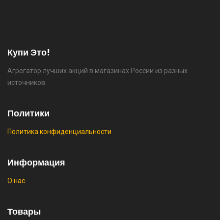
⚡ [PC] Cursedland
🔥 0 руб. |
КУПИТЬ
Купи Это!
Агрегатор лучших акций в магазинах России из разных
⚡ Двуспальная кровать buyson 200х160 со
источников.
скидкой + возврат 25% трат , если оплачивать
картой Сбербанка
Политики
🔥 16190 руб. |
КУПИТЬ
Политика конфиденциальности
⚡ Скидка до 25% при оплате платежной
системой Пэй (макс. скидка 4320₽,
Информация
индивидуально, возможно сработает не у
О нас
всех)
🔥 0 руб. |
КУПИТЬ
Товары